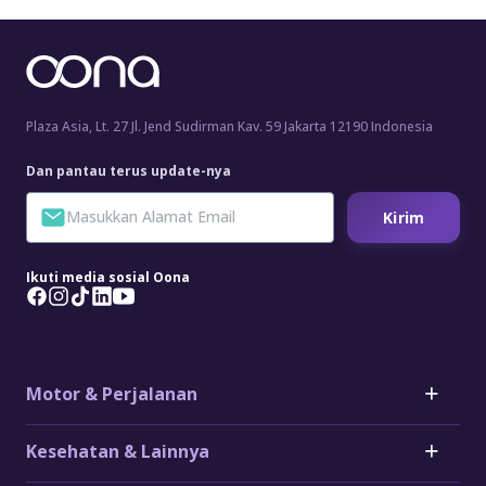
Plaza Asia, Lt. 27 Jl. Jend Sudirman Kav. 59 Jakarta 12190 Indonesia
Dan pantau terus update-nya
Kirim
Ikuti media sosial Oona
Motor & Perjalanan
Motor
Kesehatan & Lainnya
Asuransi Mobil