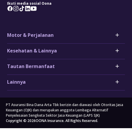
Ikuti media sosial Oona
Motor & Perjalanan
Motor
Kesehatan & Lainnya
Asuransi Mobil
Asuransi Mobil Toyota
Asuransi Penyakit Kritis
Tautan Bermanfaat
Asuransi Mobil Honda
Asuransi Jantung
Asuransi Mobil Daihatsu
Asuransi Stroke
Klaim
Asuransi Mobil Listrik
Lainnya
Asuransi Kanker
Formulir
Asuransi Motor
Asuransi Penyakit Kritis Big 3
FAQ
Perusahaan
Kantor Cabang
Tentang Kami
Perjalanan
Lainnya
PT Asuransi Bina Dana Arta Tbk berizin dan diawasi oleh Otoritas Jasa
Bengkel Mobil
Asuransi Perjalanan
Tata Kelola Perusahaan
Asuransi Kecelakaan Diri
Keuangan (OJK) dan merupakan anggota Lembaga Alternatif
Asuransi Perjalanan Jepang
Berita
Asuransi Rumah
Penyelesaian Sengketa Sektor Jasa Keuangan (LAPS SJK)
Copyright © 2026
Asuransi Perjalanan Korea Selatan
OONA Insurance. All Rights Reserved.
Blog
Asuransi Properti
Asuransi Perjalanan Singapura
Kahoona (Portal Distribusi)
Asuransi Kargo