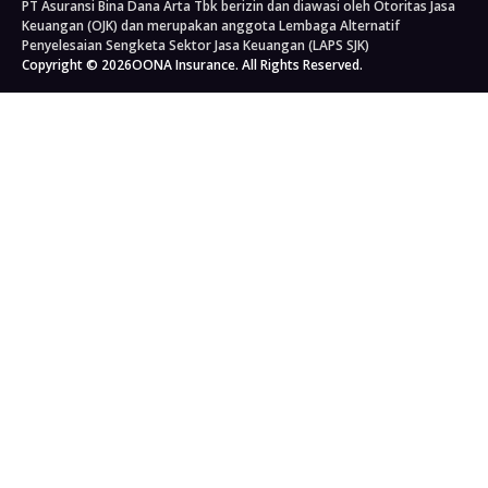
PT Asuransi Bina Dana Arta Tbk berizin dan diawasi oleh Otoritas Jasa
Bengkel Mobil
Asuransi Perjalanan
Tata Kelola Perusahaan
Asuransi Kecelakaan Diri
Keuangan (OJK) dan merupakan anggota Lembaga Alternatif
Asuransi Perjalanan Jepang
Berita
Asuransi Rumah
Penyelesaian Sengketa Sektor Jasa Keuangan (LAPS SJK)
Copyright © 2026
Asuransi Perjalanan Korea Selatan
OONA Insurance. All Rights Reserved.
Blog
Asuransi Properti
Asuransi Perjalanan Singapura
Kahoona (Portal Distribusi)
Asuransi Kargo
Asuransi Perjalanan Schengen
Karir
Asuransi Semua Produk
Kepatuhan Hukum
Kebijakan Privasi
Syarat & Ketentuan