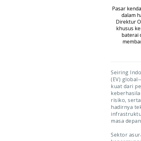
Pasar kenda
dalam h
Direktur 
khusus ke
baterai 
memban
Seiring Ind
(EV) global
kuat dari 
keberhasila
risiko, sert
hadirnya te
infrastrukt
masa depan m
Sektor asur