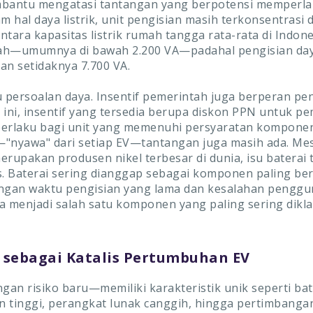
antu mengatasi tantangan yang berpotensi memperl
m hal daya listrik, unit pengisian masih terkonsentrasi 
ntara kapasitas listrik rumah tangga rata-rata di Indon
ndah—umumnya di bawah 2.200 VA—padahal pengisian da
n setidaknya 7.700 VA.
u persoalan daya. Insentif pemerintah juga berperan pen
 ini, insentif yang tersedia berupa diskon PPN untuk pe
erlaku bagi unit yang memenuhi persyaratan komponen 
i—"nyawa" dari setiap EV—tantangan juga masih ada. Me
erupakan produsen nikel terbesar di dunia, isu baterai 
s. Baterai sering dianggap sebagai komponen paling be
engan waktu pengisian yang lama dan kesalahan pengg
menjadi salah satu komponen yang paling sering dikl
 sebagai Katalis Pertumbuhan EV
ngan risiko baru—memiliki karakteristik unik seperti bat
 tinggi, perangkat lunak canggih, hingga pertimbang