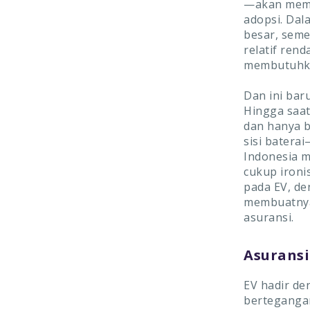
—akan memb
adopsi. Dala
besar, seme
relatif re
membutuhka
Dan ini bar
Hingga saat
dan hanya b
sisi batera
Indonesia m
cukup ironi
pada EV, d
membuatnya 
asuransi.
Asuransi
EV hadir de
bertegangan