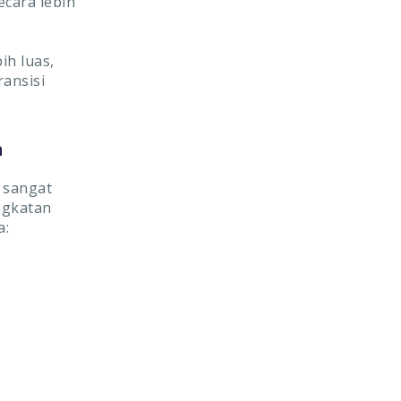
ecara lebih
ih luas,
ansisi
n
 sangat
ngkatan
a: