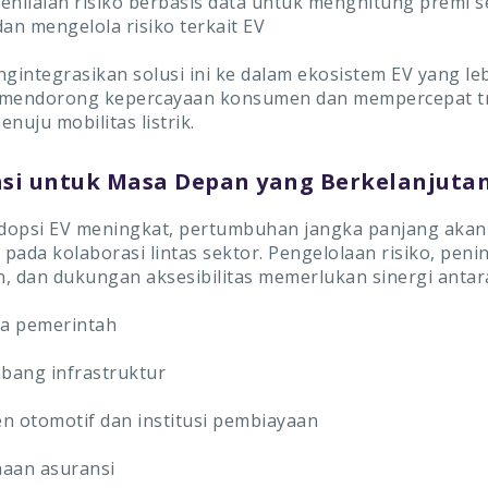
enilaian risiko berbasis data untuk menghitung premi s
dan mengelola risiko terkait EV
integrasikan solusi ini ke dalam ekosistem EV yang leb
 mendorong kepercayaan konsumen dan mempercepat tr
nuju mobilitas listrik.
si untuk Masa Depan yang Berkelanjuta
dopsi EV meningkat, pertumbuhan jangka panjang akan
pada kolaborasi lintas sektor. Pengelolaan risiko, peni
, dan dukungan aksesibilitas memerlukan sinergi antar
a pemerintah
ang infrastruktur
n otomotif dan institusi pembiayaan
aan asuransi