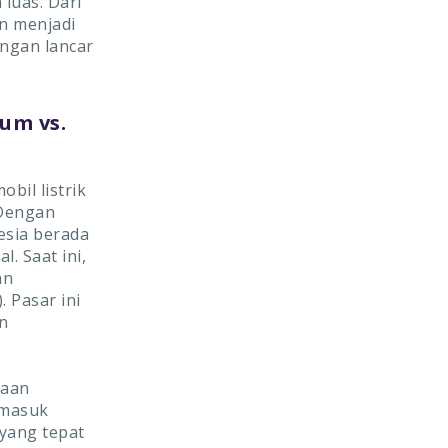
luas. Dari
an menjadi
ngan lancar
um vs.
bil listrik
 Dengan
esia berada
. Saat ini,
an
 Pasar ini
n
yaan
rmasuk
 yang tepat