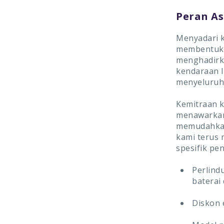
Peran A
Menyadari k
membentuk 
menghadirk
kendaraan l
menyeluruh
Kemitraan 
menawarkan 
memudahkan
kami terus
spesifik pe
Perlind
baterai
Diskon 