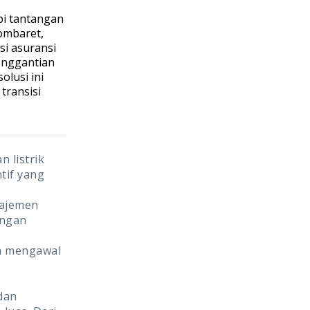
pi tantangan
ombaret,
i asuransi
enggantian
olusi ini
ransisi
 listrik
tif yang
najemen
engan
am mengawal
dan