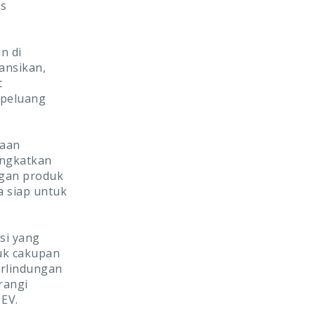
us
n di
ansikan,
t
 peluang
haan
ingkatkan
gan produk
a siap untuk
si yang
uk cakupan
erlindungan
rangi
EV.