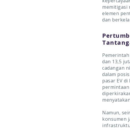
kepercayaan
memitigasi 
elemen pent
dan berkela
Pertumb
Tantanga
Pemerintah 
dan 13,5 ju
cadangan ni
dalam posis
pasar EV di
permintaan 
diperkirak
menyatakan
Namun, sei
konsumen j
infrastrukt