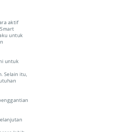
ra aktif
dSmart
aku untuk
an
mi untuk
Selain itu,
utuhan
penggantian
elanjutan