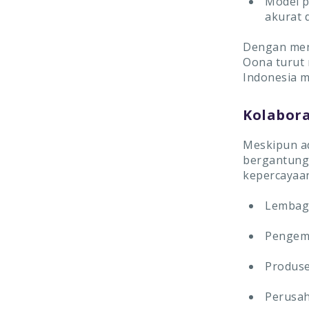
Model p
akurat 
Dengan meng
Oona turut
Indonesia me
Kolabora
Meskipun a
bergantung 
kepercayaan
Lembag
Pengemb
Produse
Perusah