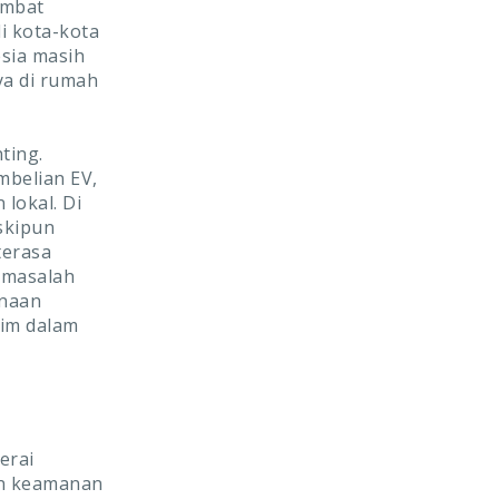
ambat
di kota-kota
esia masih
ya di rumah
ting.
mbelian EV,
lokal. Di
skipun
terasa
rmasalah
unaan
aim dalam
erai
an keamanan