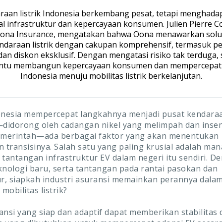
raan listrik Indonesia berkembang pesat, tetapi menghada
al infrastruktur dan kepercayaan konsumen. Julien Pierre C
Oona Insurance, mengatakan bahwa Oona menawarkan solus
ndaraan listrik dengan cakupan komprehensif, termasuk p
dan diskon eksklusif. Dengan mengatasi risiko tak terduga, s
tu membangun kepercayaan konsumen dan mempercepat t
Indonesia menuju mobilitas listrik berkelanjutan.
onesia mempercepat langkahnya menjadi pusat kendaraan
—didorong oleh cadangan nikel yang melimpah dan insen
pemerintah—ada berbagai faktor yang akan menentukan
n transisinya. Salah satu yang paling krusial adalah ma
a tantangan infrastruktur EV dalam negeri itu sendiri. D
knologi baru, serta tantangan pada rantai pasokan dan
ur, siapkah industri asuransi memainkan perannya dal
obilitas listrik?
ansi yang siap dan adaptif dapat memberikan stabilitas 