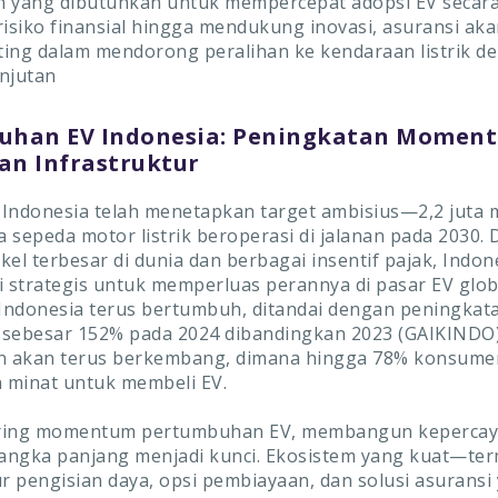
 yang dibutuhkan untuk mempercepat adopsi EV secara 
risiko finansial hingga mendukung inovasi, asuransi ak
ing dalam mendorong peralihan ke kendaraan listrik de
njutan
uhan EV Indonesia: Peningkatan Moment
n Infrastruktur
Indonesia telah menetapkan target ambisius—2,2 juta mo
ta sepeda motor listrik beroperasi di jalanan pada 2030.
kel terbesar di dunia dan berbagai insentif pajak, Indon
i strategis untuk memperluas perannya di pasar EV global
 Indonesia terus bertumbuh, ditandai dengan peningkat
sebesar 152% pada 2024 dibandingkan 2023 (GAIKINDO).
an akan terus berkembang, dimana hingga 78% konsume
 minat untuk membeli EV.
ring momentum pertumbuhan EV, membangun keperca
angka panjang menjadi kunci. Ekosistem yang kuat—te
ur pengisian daya, opsi pembiayaan, dan solusi asuransi