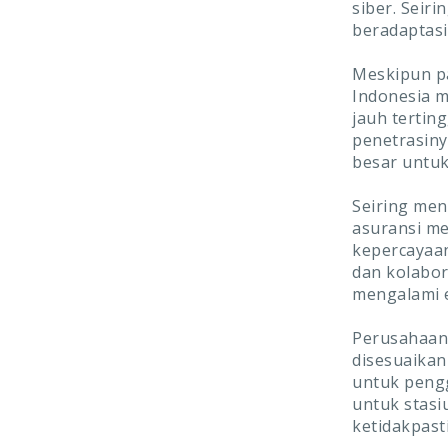
siber. Seir
beradaptasi
Meskipun pa
Indonesia m
jauh tertin
penetrasiny
besar untu
Seiring me
asuransi me
kepercayaa
dan kolabora
mengalami e
Perusahaan 
disesuaikan
untuk pengg
untuk stasi
ketidakpas