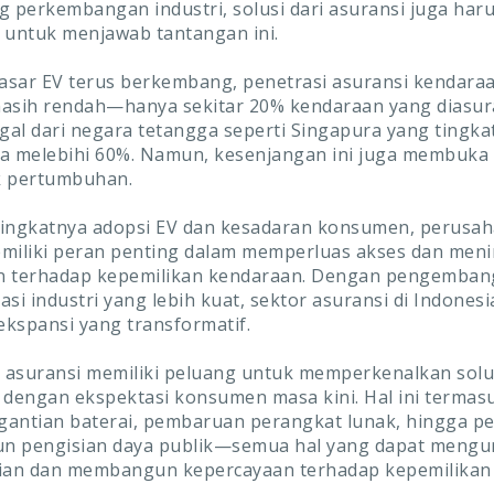
ing perkembangan industri, solusi dari asuransi juga har
 untuk menjawab tantangan ini.
sar EV terus berkembang, penetrasi asuransi kendaraa
asih rendah—hanya sekitar 20% kendaraan yang diasur
ggal dari negara tetangga seperti Singapura yang tingka
a melebihi 60%. Namun, kesenjangan ini juga membuka
k pertumbuhan.
ningkatnya adopsi EV dan kesadaran konsumen, perusa
miliki peran penting dalam memperluas akses dan men
n terhadap kepemilikan kendaraan. Dengan pengemban
si industri yang lebih kuat, sektor asuransi di Indonesi
kspansi yang transformatif.
asuransi memiliki peluang untuk memperkenalkan solu
 dengan ekspektasi konsumen masa kini. Hal ini termas
antian baterai, pembaruan perangkat lunak, hingga p
un pengisian daya publik—semua hal yang dapat mengu
tian dan membangun kepercayaan terhadap kepemilikan 