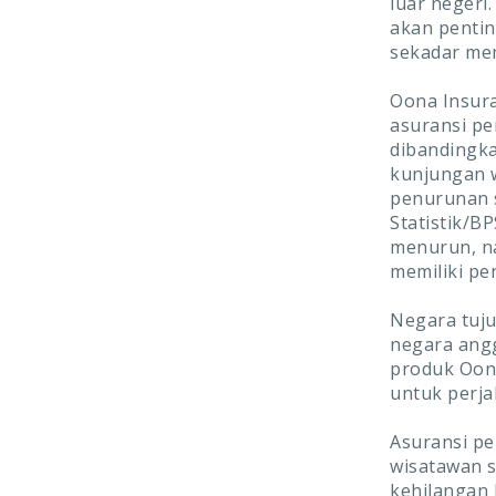
luar negeri
akan pentin
sekadar mem
Oona Insura
asuransi pe
dibandingka
kunjungan w
penurunan s
Statistik/B
menurun, na
memiliki pe
Negara tuju
negara angg
produk Oon
untuk perja
Asuransi p
wisatawan s
kehilangan 