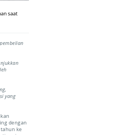
nan saat
 pembelian
unjukkan
leh
ng,
si yang
akan
ring dengan
 tahun ke