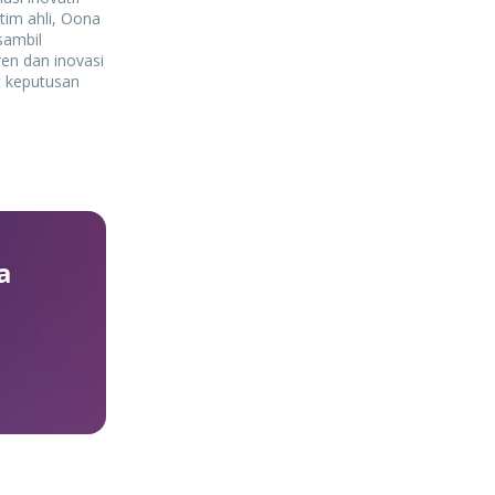
tim ahli, Oona
sambil
en dan inovasi
at keputusan
a