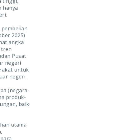
 tinggi,
n hanya
ri.
m pembelian
ober 2025)
ihat angka
 tren
adan Pusat
ar negeri
rakat untuk
uar negeri.
pa (negara-
na produk-
ungan, baik
uhan utama
,
 para