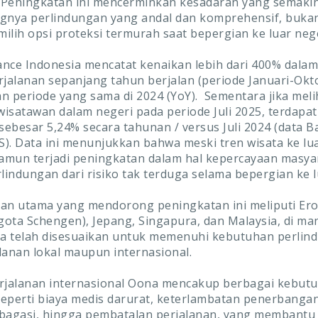
. Peningkatan ini mencerminkan kesadaran yang semakin
gnya perlindungan yang andal dan komprehensif, buka
ilih opsi proteksi termurah saat bepergian ke luar nege
nce Indonesia mencatat kenaikan lebih dari 400% dala
rjalanan sepanjang tahun berjalan (periode Januari-Okt
n periode yang sama di 2024 (YoY). Sementara jika mel
isatawan dalam negeri pada periode Juli 2025, terdapat
ebesar 5,24% secara tahunan / versus Juli 2024 (data B
PS). Data ini menunjukkan bahwa meski tren wisata ke lu
mun terjadi peningkatan dalam hal kepercayaan masya
rlindungan dari risiko tak terduga selama bepergian ke l
an utama yang mendorong peningkatan ini meliputi Ero
ota Schengen), Jepang, Singapura, dan Malaysia, di ma
a telah disesuaikan untuk memenuhi kebutuhan perlind
lanan lokal maupun internasional.
erjalanan internasional Oona mencakup berbagai kebut
eperti biaya medis darurat, keterlambatan penerbangan
bagasi, hingga pembatalan perjalanan, yang membantu