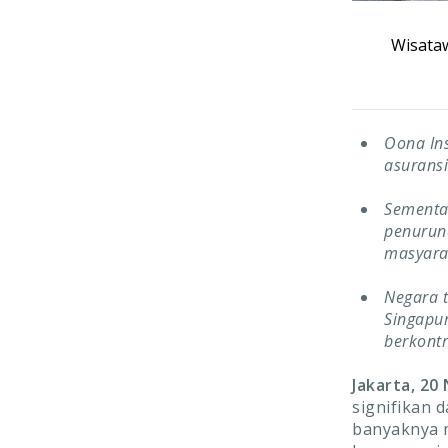
Wisataw
Oona In
asuransi
Sementar
penuruna
masyara
Negara t
Singapur
berkontr
Jakarta, 2
signifikan 
banyaknya m