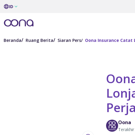
ID
Beranda
Ruang Berita
Siaran Pers
Oona Insurance Catat 
Oona
Lonj
Perj
Oona
Terakhir