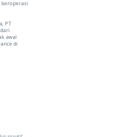
 beroperasi
a, PT
dari
ak awal
ance di
si inovatif