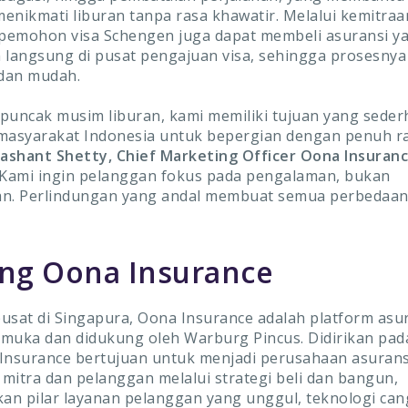
enikmati liburan tanpa rasa khawatir. Melalui kemitra
 pemohon visa Schengen juga dapat membeli asuransi y
 langsung di pusat pengajuan visa, sehingga prosesnya
 dan mudah.
puncak musim liburan, kami memiliki tujuan yang seder
asyarakat Indonesia untuk bepergian dengan penuh ra
ashant Shetty, Chief Marketing Officer Oona Insuran
 “Kami ingin pelanggan fokus pada pengalaman, bukan
an. Perlindungan yang andal membuat semua perbedaan,
ng Oona Insurance
usat di Singapura, Oona Insurance adalah platform as
kemuka dan didukung oleh Warburg Pincus. Didirikan pad
 Insurance bertujuan untuk menjadi perusahaan asura
i mitra dan pelanggan melalui strategi beli dan bangun,
n pilar layanan pelanggan yang unggul, teknologi can