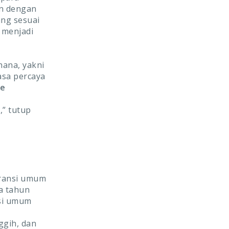
an dengan
ang sesuai
 menjadi
hana, yakni
sa percaya
ce
” tutup
uransi umum
a tahun
nsi umum
ggih, dan