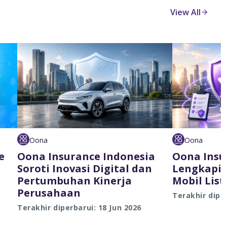
View All
Oona
Oona
e
Oona Insurance Indonesia
Oona Insu
Soroti Inovasi Digital dan
Lengkapi 
Pertumbuhan Kinerja
Mobil List
Perusahaan
Terakhir diper
Terakhir diperbarui: 18 Jun 2026