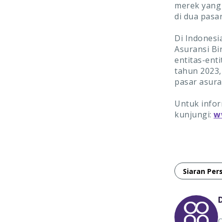
merek yang 
di dua pasar
Di Indonesi
Asuransi Bi
entitas-ent
tahun 2023,
pasar asura
Untuk infor
kunjungi:
w
Siaran Per
O