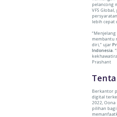
pelancong m
VFS Global,
persyaratan
lebih cepat
“Menjelang 
membantu m
diri,” ujar
Pr
Indonesia
.
kekhawatir
Prashant
Tenta
Berkantor p
digital ter
2022, Oona
pilihan bag
memanfaatka