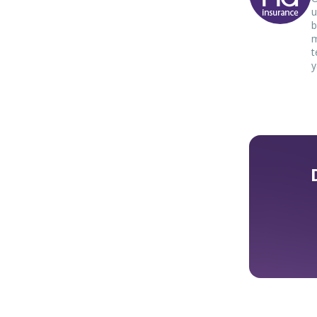
u
b
m
t
y