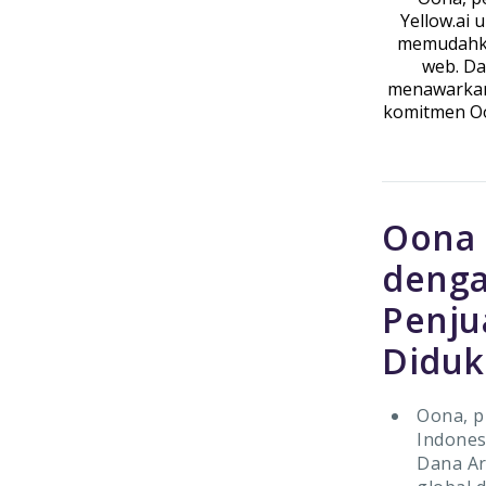
Yellow.ai 
memudahka
web. Da
menawarkan 
komitmen Oo
Oona 
denga
Penju
Diduk
Oona, p
Indones
Dana Ar