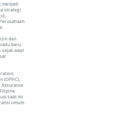
k menjadi
i strategi
ul,
 Perusahaan
a.
izin dan
rpadu baru
s sejak awal
sar
ration,
n (OPHC),
e Assurance
ilipina.
si saat ini
uransi umum