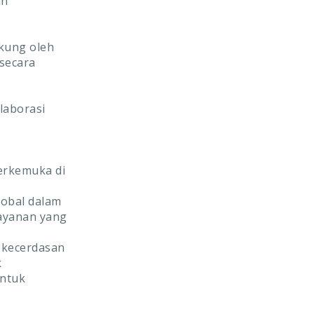
an
kung oleh
 secara
laborasi
terkemuka di
lobal dalam
layanan yang
 kecerdasan
k
untuk