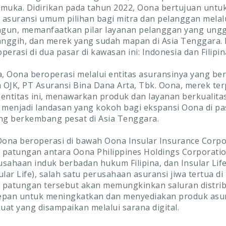
kemuka. Didirikan pada tahun 2022, Oona bertujuan untu
asuransi umum pilihan bagi mitra dan pelanggan melalu
ngun, memanfaatkan pilar layanan pelanggan yang ungg
anggih, dan merek yang sudah mapan di Asia Tenggara.
operasi di dua pasar di kawasan ini: Indonesia dan Filipin
a, Oona beroperasi melalui entitas asuransinya yang ber
h OJK, PT Asuransi Bina Dana Arta, Tbk. Oona, merek te
s-entitas ini, menawarkan produk dan layanan berkualita
 menjadi landasan yang kokoh bagi ekspansi Oona di pa
ng berkembang pesat di Asia Tenggara.
, Oona beroperasi di bawah Oona Insular Insurance Corpo
patungan antara Oona Philippines Holdings Corporatio
sahaan induk berbadan hukum Filipina, dan Insular Lif
sular Life), salah satu perusahaan asuransi jiwa tertua di F
patungan tersebut akan memungkinkan saluran distribu
epan untuk meningkatkan dan menyediakan produk as
kuat yang disampaikan melalui sarana digital.