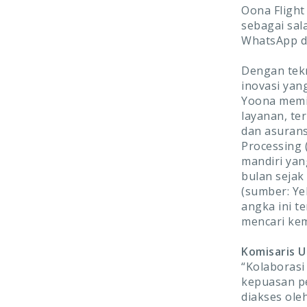
Oona Flight
sebagai sal
WhatsApp da
Dengan tekn
inovasi yan
Yoona memi
layanan, te
dan asuran
Processing 
mandiri yan
bulan sejak
(sumber: Ye
angka ini t
mencari kem
Komisaris U
“Kolaboras
kepuasan p
diakses ole