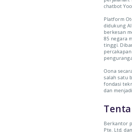
chatbot Yoo
Platform Ot
didukung AI
berkesan me
85 negara m
tinggi. Dib
percakapan 
pengurangan
Oona secara
salah satu 
fondasi tek
dan menjadi
Tenta
Berkantor p
Pte. Ltd. d