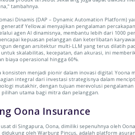
na," tambahnya.
omasi Dinamis (DAP – Dynamic Automation Platform) y
 generatif Yellow.ai menyajikan pengalaman percakapa
lalui agen AI dinamisnya, membantu lebih dari 1000 pe
encapai kepuasan pelanggan dan keterlibatan karyawa
angun dengan arsitektur multi-LLM yang terus dilatih pa
untuk skalabilitas, kecepatan, dan akurasi, ini memberi
 biaya operasional hingga 60%.
 konsisten menjadi pionir dalam inovasi digital. Yoona
bagian integral dari investasi strategisnya dalam mencip
nologi mutakhir, dengan tujuan merevolusi pengalaman
 pilihan utama bagi mitra dan pelanggan.
ng Oona Insurance
usat di Singapura, Oona, dimiliki sepenuhnya oleh Oon
an didukung oleh Warburg Pincus, adalah platform asur