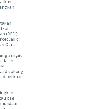
katkan
nangkan
takan,
atkan
n (BFSI),
kecuali di
gan Oona
ang sangat
 adalah
mua
nya didukung
g diperkuat
dingkan
kau bagi
penundaan
alui