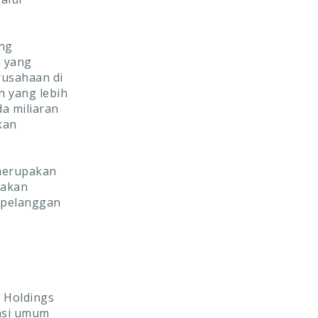
ang
n yang
rusahaan di
n yang lebih
da miliaran
kan
 merupakan
takan
 pelanggan
a Holdings
ansi umum