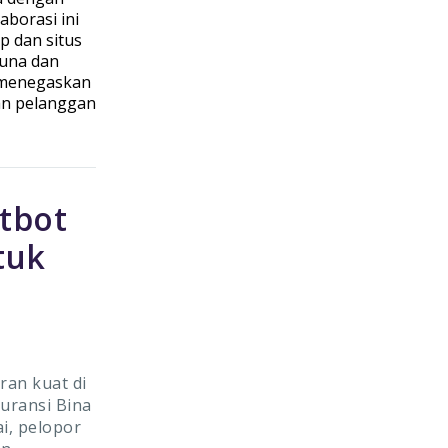
aborasi ini
 dan situs
guna dan
i menegaskan
an pelanggan
tbot
tuk
ran kuat di
uransi Bina
ai, pelopor