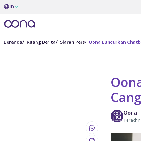
ID
Beranda
Ruang Berita
Siaran Pers
Oona Luncurkan Chatb
Oona
Cang
Oona
Terakhir