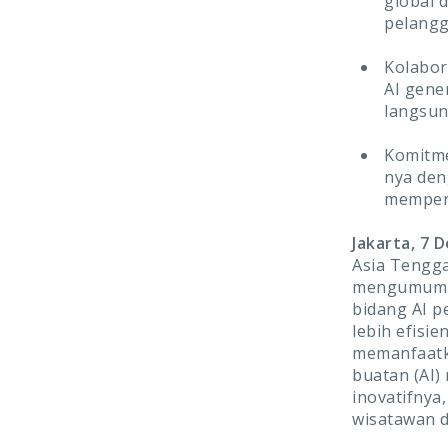
global 
pelang
Kolabor
AI gene
langsun
Komitme
nya den
memperk
Jakarta, 7 
Asia Tengga
mengumumkan
bidang AI p
lebih efis
memanfaatka
buatan (AI)
inovatifnya
wisatawan d