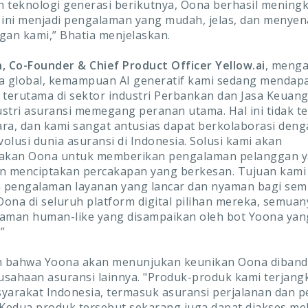
an teknologi generasi berikutnya, Oona berhasil mening
 ini menjadi pengalaman yang mudah, jelas, dan menye
gan kami,” Bhatia menjelaskan.
, Co-Founder & Chief Product Officer Yellow.ai
, menga
a global, kemampuan AI generatif kami sedang mendap
erutama di sektor industri Perbankan dan Jasa Keuanga
stri asuransi memegang peranan utama. Hal ini tidak ter
ra, dan kami sangat antusias dapat berkolaborasi den
olusi dunia asuransi di Indonesia. Solusi kami akan
kan Oona untuk memberikan pengalaman pelanggan y
n menciptakan percakapan yang berkesan. Tujuan kami
 pengalaman layanan yang lancar dan nyaman bagi se
ona di seluruh platform digital pilihan mereka, semua
aman human-like yang disampaikan oleh bot Yoona yan
”
in bahwa Yoona akan menunjukan keunikan Oona diban
sahaan asuransi lainnya. "Produk-produk kami terjang
yarakat Indonesia, termasuk asuransi perjalanan dan 
 Kedua produk tersebut sekarang juga dapat diakses mel