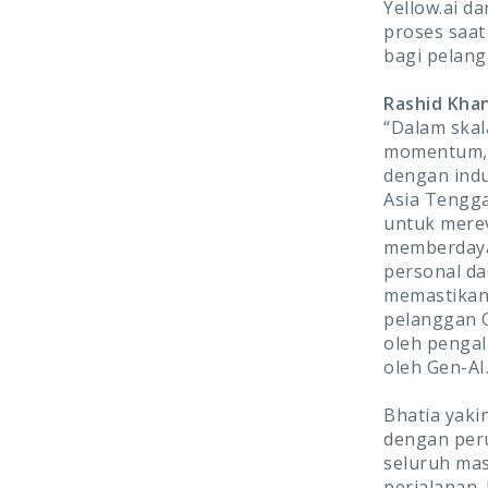
Yellow.ai d
proses saat
bagi pelang
Rashid Khan
“Dalam skal
momentum, t
dengan indu
Asia Tengga
untuk merev
memberdaya
personal da
memastikan
pelanggan O
oleh pengal
oleh Gen-AI.
Bhatia yak
dengan peru
seluruh mas
perjalanan.