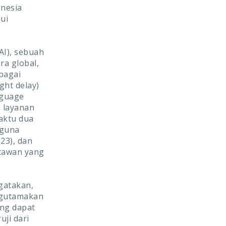
onesia
ui
AI), sebuah
ra global,
bagai
ght delay)
nguage
 layanan
aktu dua
gguna
23), dan
atawan yang
gatakan,
ngutamakan
ng dapat
ji dari