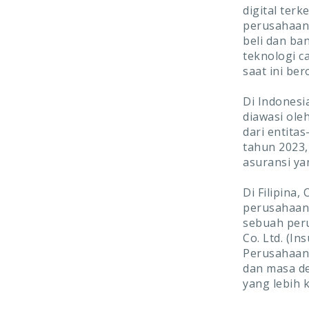
digital ter
perusahaan 
beli dan ba
teknologi c
saat ini ber
Di Indonesi
diawasi ole
dari entita
tahun 2023,
asuransi ya
Di Filipina
perusahaan 
sebuah peru
Co. Ltd. (In
Perusahaan 
dan masa d
yang lebih 