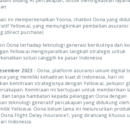
dalam bidang AI percakapan, untuk meningkatkan layan
gan
asi ini memperkenalkan Yoona, chatbot Oona yang didu
ratif Yellow.ai, yang memungkinkan pembelian asuransi
g (direct purchase)
n Oona terhadap teknologi generasi berikutnya dan ko
gan Yellow.ai mengisyaratkan langkah strategis untuk
enalkan solusi canggih ke pasar Indonesia
Desember 2023
- Oona, platform asuransi umum digital 
ra yang memiliki kehadiran kuat di Indonesia, hari ini
 kemitraan strategisnya dengan Yellow.ai, pelopor g
ercakapan. Kemitraan ini bertujuan untuk memberikan 
ien dan tanpa hambatan kepada pelanggan Oona dengan
n teknologi generatif percakapan yang didukung oleh
 milik Yellow.ai. Oona belum lama ini meluncurkan produ
, Oona Flight Delay Insurance1, yang dirancang khusus 
ari Indonesia.