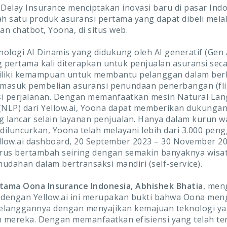
 Delay Insurance menciptakan inovasi baru di pasar Ind
ah satu produk asuransi pertama yang dapat dibeli melal
n chatbot, Yoona, di situs web.
ologi AI Dinamis yang didukung oleh AI generatif (Gen 
g pertama kali diterapkan untuk penjualan asuransi seca
liki kemampuan untuk membantu pelanggan dalam ber
rmasuk pembelian asuransi penundaan penerbangan (fli
si perjalanan. Dengan memanfaatkan mesin Natural La
(NLP) dari Yellow.ai, Yoona dapat memberikan dukungan
g lancar selain layanan penjualan. Hanya dalam kurun w
 diluncurkan, Yoona telah melayani lebih dari 3.000 pen
llow.ai dashboard, 20 September 2023 – 30 November 20
erus bertambah seiring dengan semakin banyaknya wis
udahan dalam bertransaksi mandiri (self-service).
tama Oona Insurance Indonesia, Abhishek Bhatia
, men
i dengan Yellow.ai ini merupakan bukti bahwa Oona me
elanggannya dengan menyajikan kemajuan teknologi ya
h mereka. Dengan memanfaatkan efisiensi yang telah teru