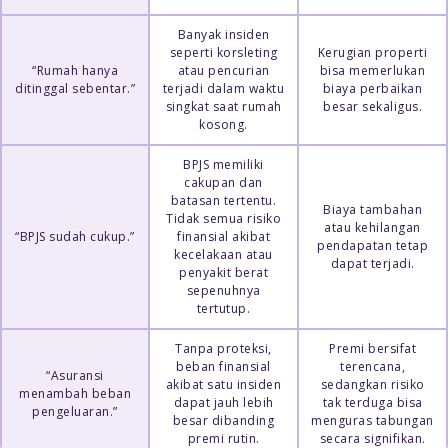
Banyak insiden
seperti korsleting
Kerugian properti
“Rumah hanya
atau pencurian
bisa memerlukan
ditinggal sebentar.”
terjadi dalam waktu
biaya perbaikan
singkat saat rumah
besar sekaligus.
kosong.
BPJS memiliki
cakupan dan
batasan tertentu.
Biaya tambahan
Tidak semua risiko
atau kehilangan
“BPJS sudah cukup.”
finansial akibat
pendapatan tetap
kecelakaan atau
dapat terjadi.
penyakit berat
sepenuhnya
tertutup.
Tanpa proteksi,
Premi bersifat
beban finansial
terencana,
“Asuransi
akibat satu insiden
sedangkan risiko
menambah beban
dapat jauh lebih
tak terduga bisa
pengeluaran.”
besar dibanding
menguras tabungan
premi rutin.
secara signifikan.