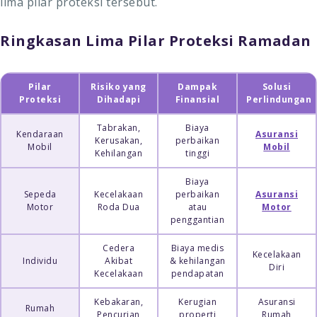
lima pilar proteksi tersebut.
Ringkasan Lima Pilar Proteksi Ramadan
Pilar
Risiko yang
Dampak
Solusi
Proteksi
Dihadapi
Finansial
Perlindungan
Tabrakan,
Biaya
Kendaraan
Asuransi
Kerusakan,
perbaikan
Mobil
Mobil
Kehilangan
tinggi
Biaya
Sepeda
Kecelakaan
perbaikan
Asuransi
Motor
Roda Dua
atau
Motor
penggantian
Cedera
Biaya medis
Kecelakaan
Individu
Akibat
& kehilangan
Diri
Kecelakaan
pendapatan
Kebakaran,
Kerugian
Asuransi
Rumah
Pencurian
properti
Rumah