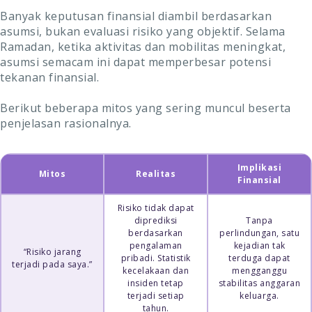
Banyak keputusan finansial diambil berdasarkan
asumsi, bukan evaluasi risiko yang objektif. Selama
Ramadan, ketika aktivitas dan mobilitas meningkat,
asumsi semacam ini dapat memperbesar potensi
tekanan finansial.
Berikut beberapa mitos yang sering muncul beserta
penjelasan rasionalnya.
Implikasi
Mitos
Realitas
Finansial
Risiko tidak dapat
diprediksi
Tanpa
berdasarkan
perlindungan, satu
pengalaman
kejadian tak
“Risiko jarang
pribadi. Statistik
terduga dapat
terjadi pada saya.”
kecelakaan dan
mengganggu
insiden tetap
stabilitas anggaran
terjadi setiap
keluarga.
tahun.