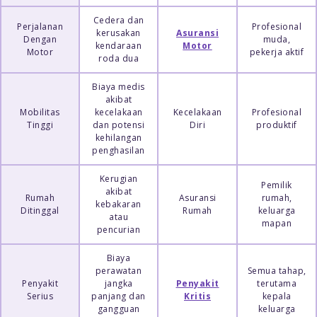
Cedera dan
Perjalanan
Profesional
kerusakan
Asuransi
Dengan
muda,
kendaraan
Motor
Motor
pekerja aktif
roda dua
Biaya medis
akibat
Mobilitas
kecelakaan
Kecelakaan
Profesional
Tinggi
dan potensi
Diri
produktif
kehilangan
penghasilan
Kerugian
Pemilik
akibat
Rumah
Asuransi
rumah,
kebakaran
Ditinggal
Rumah
keluarga
atau
mapan
pencurian
Biaya
perawatan
Semua tahap,
Penyakit
jangka
Penyakit
terutama
Serius
panjang dan
Kritis
kepala
gangguan
keluarga