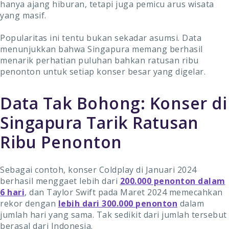
hanya ajang hiburan, tetapi juga pemicu arus wisata
yang masif.
Popularitas ini tentu bukan sekadar asumsi. Data
menunjukkan bahwa Singapura memang berhasil
menarik perhatian puluhan bahkan ratusan ribu
penonton untuk setiap konser besar yang digelar.
Data Tak Bohong: Konser di
Singapura Tarik Ratusan
Ribu Penonton
Sebagai contoh, konser Coldplay di Januari 2024
berhasil menggaet lebih dari
200.000 penonton dalam
6 hari
, dan Taylor Swift pada Maret 2024 memecahkan
rekor dengan
lebih dari 300.000 penonton
dalam
jumlah hari yang sama. Tak sedikit dari jumlah tersebut
berasal dari Indonesia.