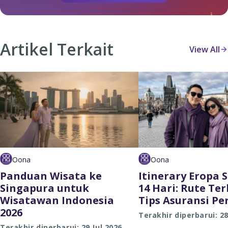
Artikel Terkait
View All
Oona
Oona
Panduan Wisata ke
Itinerary Eropa 
Singapura untuk
14 Hari: Rute Te
Wisatawan Indonesia
Tips Asuransi Pe
2026
Terakhir diperbarui: 28
Terakhir diperbarui: 29 Jul 2026