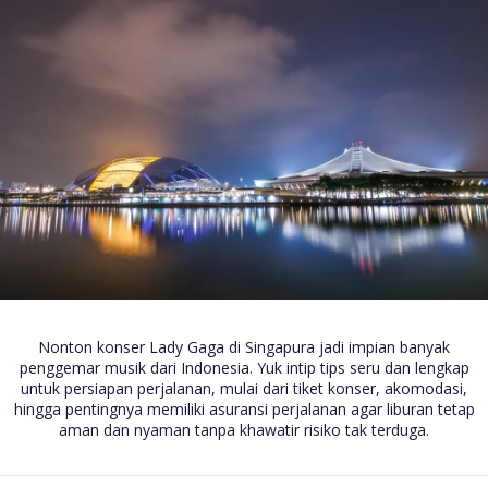
Nonton konser Lady Gaga di Singapura jadi impian banyak
penggemar musik dari Indonesia. Yuk intip tips seru dan lengkap
untuk persiapan perjalanan, mulai dari tiket konser, akomodasi,
hingga pentingnya memiliki asuransi perjalanan agar liburan tetap
aman dan nyaman tanpa khawatir risiko tak terduga.