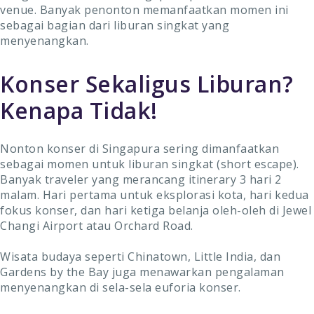
venue. Banyak penonton memanfaatkan momen ini
sebagai bagian dari liburan singkat yang
menyenangkan.
Konser Sekaligus Liburan?
Kenapa Tidak!
Nonton konser di Singapura sering dimanfaatkan
sebagai momen untuk liburan singkat (short escape).
Banyak traveler yang merancang itinerary 3 hari 2
malam. Hari pertama untuk eksplorasi kota, hari kedua
fokus konser, dan hari ketiga belanja oleh-oleh di Jewel
Changi Airport atau Orchard Road.
Wisata budaya seperti Chinatown, Little India, dan
Gardens by the Bay juga menawarkan pengalaman
menyenangkan di sela-sela euforia konser.