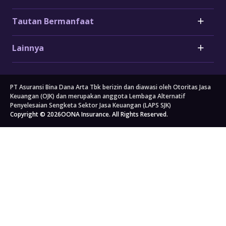
Asuransi Mobil Toyota
Asuransi Penyakit Kritis
Tautan Bermanfaat
Asuransi Mobil Honda
Asuransi Jantung
Asuransi Mobil Daihatsu
Asuransi Stroke
Klaim
Asuransi Mobil Listrik
Lainnya
Asuransi Kanker
Formulir
Asuransi Motor
Asuransi Penyakit Kritis Big 3
FAQ
Perusahaan
Kantor Cabang
Tentang Kami
Perjalanan
Lainnya
PT Asuransi Bina Dana Arta Tbk berizin dan diawasi oleh Otoritas Jasa
Bengkel Mobil
Asuransi Perjalanan
Tata Kelola Perusahaan
Asuransi Kecelakaan Diri
Keuangan (OJK) dan merupakan anggota Lembaga Alternatif
Asuransi Perjalanan Jepang
Berita
Asuransi Rumah
Penyelesaian Sengketa Sektor Jasa Keuangan (LAPS SJK)
Copyright © 2026
Asuransi Perjalanan Korea Selatan
OONA Insurance. All Rights Reserved.
Blog
Asuransi Properti
Asuransi Perjalanan Singapura
Kahoona (Portal Distribusi)
Asuransi Kargo
Asuransi Perjalanan Schengen
Karir
Asuransi Semua Produk
Kepatuhan Hukum
Kebijakan Privasi
Syarat & Ketentuan