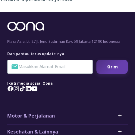
Plaza Asia, Lt. 27 Jl. Jend Sudirman Kav. 59 Jakarta 12190 Indonesia
Dan pantau terus update-nya
Kirim
Ikuti media sosial Oona
Motor & Perjalanan
Motor
Kesehatan & Lainnya
Asuransi Mobil