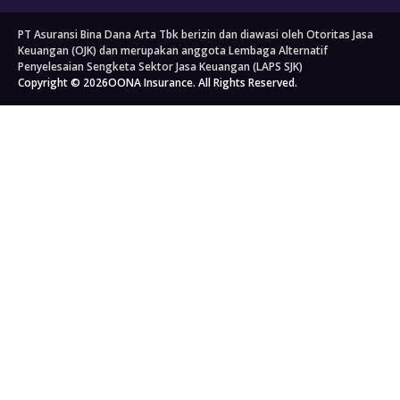
Perusahaan
Kantor Cabang
Tentang Kami
Perjalanan
Lainnya
PT Asuransi Bina Dana Arta Tbk berizin dan diawasi oleh Otoritas Jasa
Bengkel Mobil
Asuransi Perjalanan
Tata Kelola Perusahaan
Asuransi Kecelakaan Diri
Keuangan (OJK) dan merupakan anggota Lembaga Alternatif
Asuransi Perjalanan Jepang
Berita
Asuransi Rumah
Penyelesaian Sengketa Sektor Jasa Keuangan (LAPS SJK)
Copyright © 2026
Asuransi Perjalanan Korea Selatan
OONA Insurance. All Rights Reserved.
Blog
Asuransi Properti
Asuransi Perjalanan Singapura
Kahoona (Portal Distribusi)
Asuransi Kargo
Asuransi Perjalanan Schengen
Karir
Asuransi Semua Produk
Kepatuhan Hukum
Kebijakan Privasi
Syarat & Ketentuan