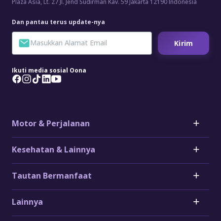
Plaza Asia, Lt. 27 Jl. Jend Sudirman Kav. 59 Jakarta 12190 Indonesia
Dan pantau terus update-nya
Kirim
Ikuti media sosial Oona
Motor & Perjalanan
Motor
Kesehatan & Lainnya
Asuransi Mobil
Asuransi Mobil Toyota
Asuransi Penyakit Kritis
Tautan Bermanfaat
Asuransi Mobil Honda
Asuransi Jantung
Asuransi Mobil Daihatsu
Asuransi Stroke
Klaim
Asuransi Mobil Listrik
Lainnya
Asuransi Kanker
Formulir
Asuransi Motor
Asuransi Penyakit Kritis Big 3
FAQ