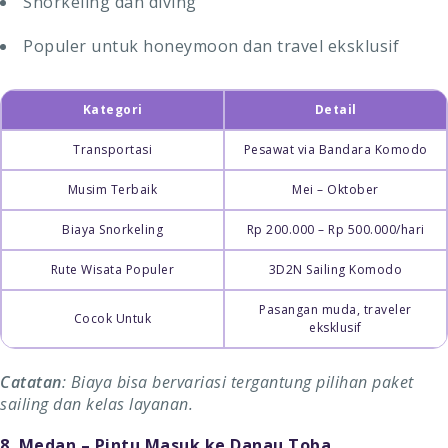
Snorkeling dan diving
Populer untuk honeymoon dan travel eksklusif
Kategori
Detail
Transportasi
Pesawat via Bandara Komodo
Musim Terbaik
Mei – Oktober
Biaya Snorkeling
Rp 200.000 – Rp 500.000/hari
Rute Wisata Populer
3D2N Sailing Komodo
Pasangan muda, traveler
Cocok Untuk
eksklusif
Catatan
: Biaya bisa bervariasi tergantung pilihan paket
sailing dan kelas layanan.
8. Medan – Pintu Masuk ke Danau Toba