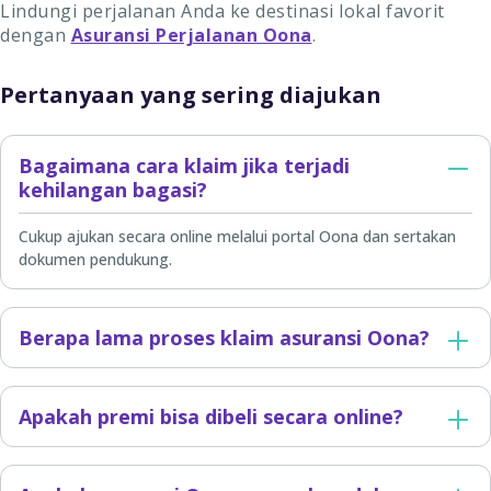
Lindungi perjalanan Anda ke destinasi lokal favorit
dengan
Asuransi Perjalanan Oona
.
Pertanyaan yang sering diajukan
Bagaimana cara klaim jika terjadi
kehilangan bagasi?
Cukup ajukan secara online melalui portal Oona dan sertakan
dokumen pendukung.
Berapa lama proses klaim asuransi Oona?
Apakah premi bisa dibeli secara online?