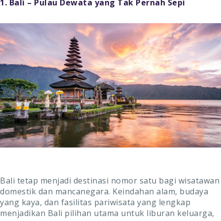
1. Bali – Pulau Dewata yang Tak Pernah Sepi
Bali tetap menjadi destinasi nomor satu bagi wisatawan
domestik dan mancanegara. Keindahan alam, budaya
yang kaya, dan fasilitas pariwisata yang lengkap
menjadikan Bali pilihan utama untuk liburan keluarga,