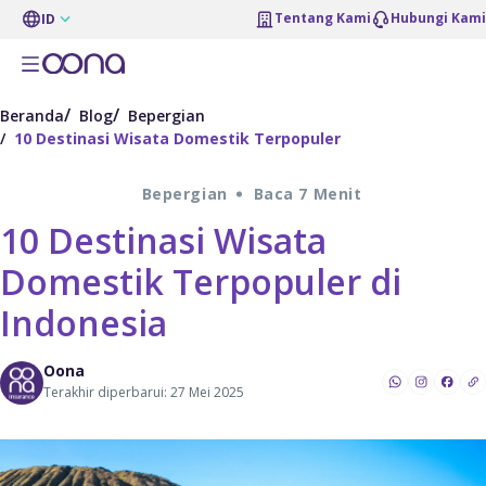
Tentang Kami
Hubungi Kami
ID
Beranda
Blog
Bepergian
10 Destinasi Wisata Domestik Terpopuler
Bepergian
Baca 7 Menit
10 Destinasi Wisata
Domestik Terpopuler di
Indonesia
Oona
Terakhir diperbarui: 27 Mei 2025