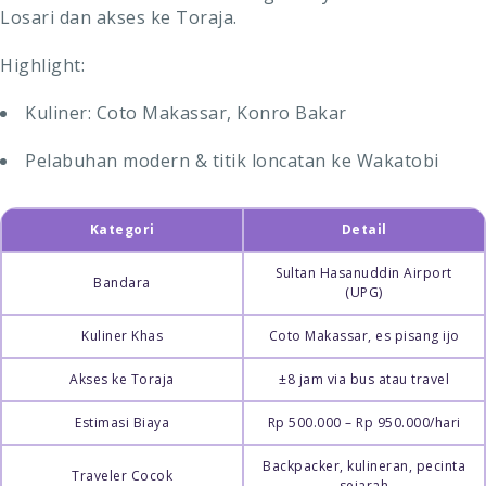
Losari dan akses ke Toraja.
Highlight:
Kuliner: Coto Makassar, Konro Bakar
Pelabuhan modern & titik loncatan ke Wakatobi
Kategori
Detail
Sultan Hasanuddin Airport
Bandara
(UPG)
Kuliner Khas
Coto Makassar, es pisang ijo
Akses ke Toraja
±8 jam via bus atau travel
Estimasi Biaya
Rp 500.000 – Rp 950.000/hari
Backpacker, kulineran, pecinta
Traveler Cocok
sejarah