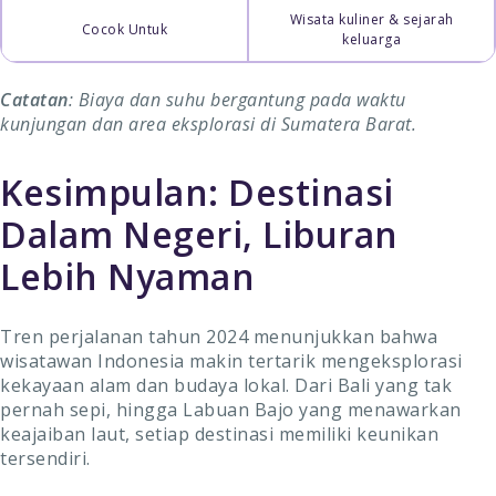
Wisata kuliner & sejarah
Cocok Untuk
keluarga
Catatan
: Biaya dan suhu bergantung pada waktu
kunjungan dan area eksplorasi di Sumatera Barat.
Kesimpulan: Destinasi
Dalam Negeri, Liburan
Lebih Nyaman
Tren perjalanan tahun 2024 menunjukkan bahwa
wisatawan Indonesia makin tertarik mengeksplorasi
kekayaan alam dan budaya lokal. Dari Bali yang tak
pernah sepi, hingga Labuan Bajo yang menawarkan
keajaiban laut, setiap destinasi memiliki keunikan
tersendiri.