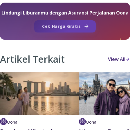
Lindungi Liburanmu dengan Asuransi Perjalanan Oona
Cek Harga Gratis
Artikel Terkait
View All
Oona
Oona