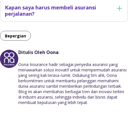
Kapan saya harus membeli asuransi
perjalanan?
Bepergian
Ditulis Oleh Oona
Oona Insurance hadir sebagai penyedia asuransi yang
menawarkan solusi inovatif untuk mempermudah asuransi
yang sering kali terasa rumit. Didukung tim ahli, Oona
berkomitmen untuk membantu pelanggan memahami
dunia asuransi sambil memberikan perlindungan terbaik.
Blog ini akan membahas berbagai tren dan inovasi terkini
di industri asuransi, sehingga individu dan bisnis dapat
membuat keputusan yang lebih tepat.