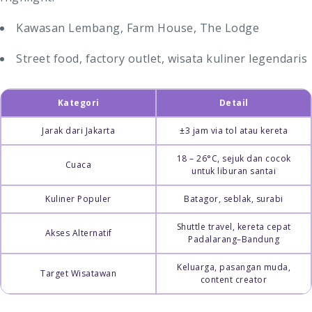
Kawasan Lembang, Farm House, The Lodge
Street food, factory outlet, wisata kuliner legendaris
Kategori
Detail
Jarak dari Jakarta
±3 jam via tol atau kereta
18 – 26°C, sejuk dan cocok
Cuaca
untuk liburan santai
Kuliner Populer
Batagor, seblak, surabi
Shuttle travel, kereta cepat
Akses Alternatif
Padalarang–Bandung
Keluarga, pasangan muda,
Target Wisatawan
content creator